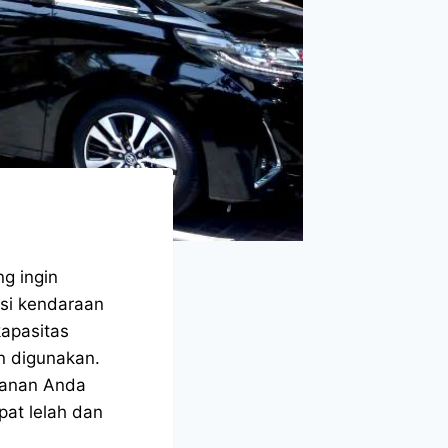
g ingin
isi kendaraan
apasitas
n digunakan.
manan Anda
at lelah dan