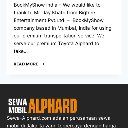
BookMyShow India – We would like to
thank to Mr. Jay Khatri from Bigtree
Entertainment Pvt.Ltd. – BookMyShow
company based in Mumbai, India for using
our premium transportation service. We
serve our premium Toyota Alphard to
take…
SURPRISING!
READ MORE
SEWA
ALPHARD
WITH
MR.
JAY
KHATRI
FROM
BOOKMYSHOW
INDIA
Sewa-Alphard.com adalah perusahaan sewa
mobil di Jakarta yang terpercaya dengan harga