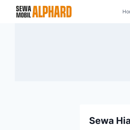
Skip
Ho
to
content
Sewa Hia