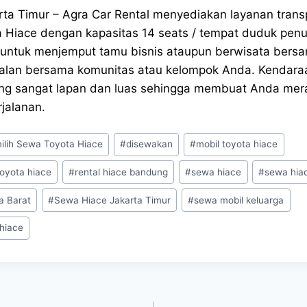
ta Timur – Agra Car Rental menyediakan layanan transp
a Hiace dengan kapasitas 14 seats / tempat duduk pe
untuk menjemput tamu bisnis ataupun berwisata bersa
 jalan bersama komunitas atau kelompok Anda. Kendara
yang sangat lapan dan luas sehingga membuat Anda me
jalanan.
lih Sewa Toyota Hiace
#
disewakan
#
mobil toyota hiace
oyota hiace
#
rental hiace bandung
#
sewa hiace
#
sewa hia
a Barat
#
Sewa Hiace Jakarta Timur
#
sewa mobil keluarga
 hiace