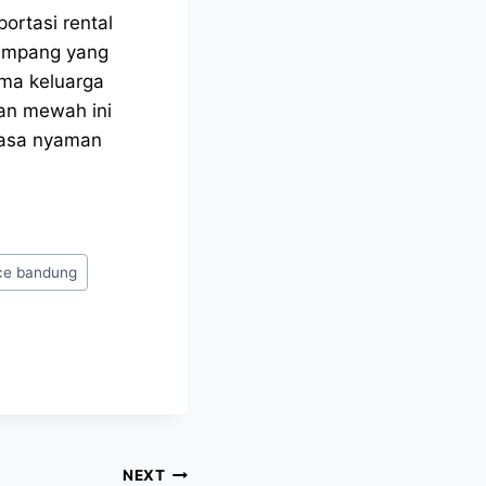
ortasi rental
numpang yang
ma keluarga
an mewah ini
rasa nyaman
ce bandung
NEXT