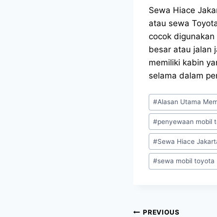
Sewa Hiace Jakar
atau sewa Toyot
cocok digunakan 
besar atau jalan
memiliki kabin 
selama dalam per
Post
#
Alasan Utama Memi
Tags:
#
penyewaan mobil t
#
Sewa Hiace Jakart
#
sewa mobil toyota
Post
PREVIOUS