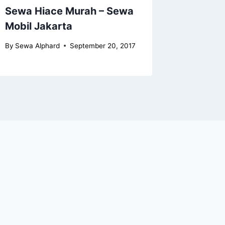
Sewa Hiace Murah – Sewa
Sewa H
Mobil Jakarta
By
Sewa Al
By
Sewa Alphard
September 20, 2017